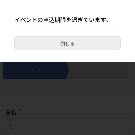
イベントの申込期限を過ぎています。
【鹿児島県鹿児島市与次郎】はじめての親子
じてんしゃ教室(MBCハウジングフェア)
閉じる
2026年4月4日(土) 11:00～16:00
チケット
内容確認
*
氏名