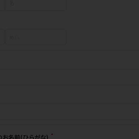
*
お名前(ひらがな)