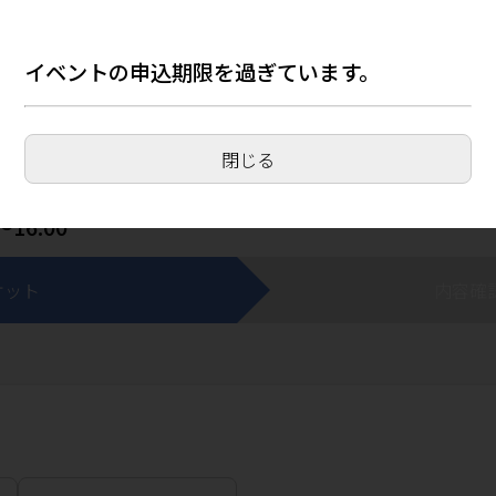
検索
イベントの申込期限を過ぎています。
市中央区】はじめての親子じてんしゃ教室(
閉じる
～16:00
ケット
内容確