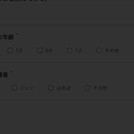
*
の年齢
5才
6才
7才
その他
*
護者
じいじ
ばあば
その他