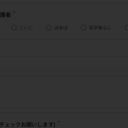
*
保護者
じいじ
ばあば
見学者なし
*
チェックお願いします)