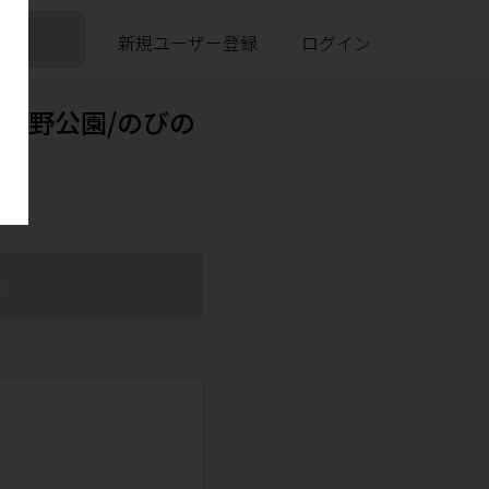
新規ユーザー登録
ログイン
与野公園/のびの
認