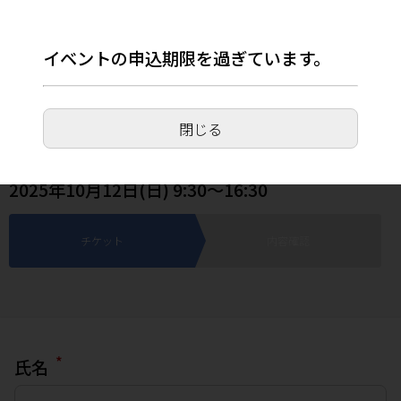
イベントの申込期限を過ぎています。
【大阪府堺市堺区】はじめての親子じてんし
ゃ教室(堺市人権ふれあいセンター/あいてら
閉じる
す堺)
2025年10月12日(日) 9:30～16:30
チケット
内容確認
*
氏名