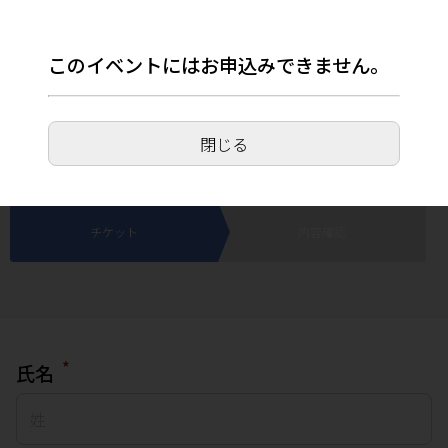
このイベントにはお申込みできません。
【東京都大田区】はじめての親子じてんしゃ
教室(OMORI DANCE STUDIO)
閉じる
2025年7月21日(月) 9:00～17:00
チケット
内容確認
*
氏名