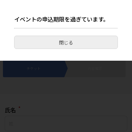
イベントの申込期限を過ぎています。
【滋賀県守山市】はじめての親子じてんしゃ
教室(LOKO Bicycle)
閉じる
2025年7月12日(土) 9:00～16:00
チケット
内容確認
*
氏名