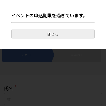
イベントの申込期限を過ぎています。
【埼玉県川口市】ブンブンバイク組立工場(東
商会ショールーム)
閉じる
2024年10月12日(土) 10:00～16:00
チケット
内容確認
*
氏名