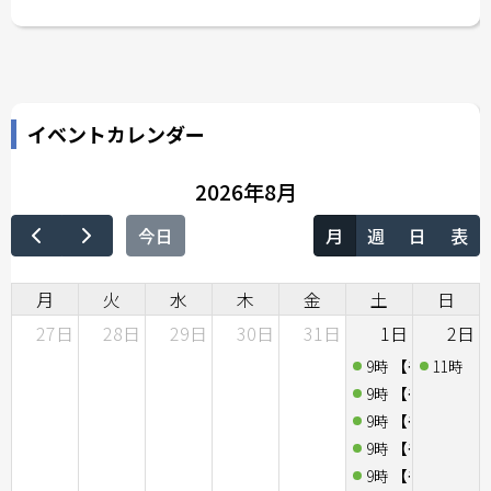
イベントカレンダー
2026年8月
今日
月
週
日
表
月
火
水
木
金
土
日
27日
28日
29日
30日
31日
1日
2日
9時
【千葉県市川市宮
11時
【
9時
【千葉県市川市宮
9時
【千葉県市川市宮
9時
【千葉県市川市宮
9時
【千葉県市川市宮