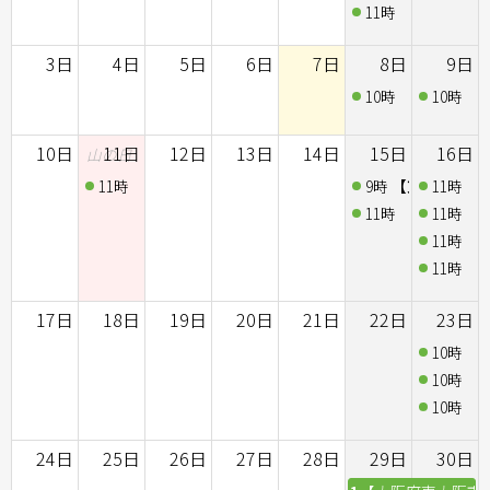
11時
【大分県大分市
3日
4日
5日
6日
7日
8日
9日
10時
【静岡県静岡市
10時
【
10日
11日
12日
13日
14日
15日
16日
山の日
11時
【東京都品川区東品川】2026年8月11日(火/祝)KI
9時
【東京都世田谷区
11時
【
11時
【静岡県静岡市
11時
【
11時
【
11時
【
17日
18日
19日
20日
21日
22日
23日
10時
【東
10時
【
10時
【
24日
25日
26日
27日
28日
29日
30日