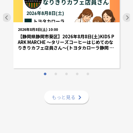
2026年8月8日(土) 10:00
20
)K
【静岡県静岡市葵区】2026年8月8日(土)KIDS P
【
め
ARK MARCHE 〜タリーズコーヒーはじめてのな
K
)
りきりカフェ店員さん〜(トヨタカローラ静岡 千
て
代田店)
郡
もっと見る