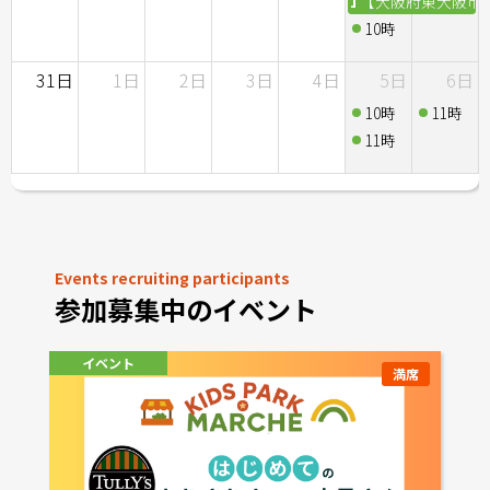
10時
【大阪府東大阪市鷹殿町
10時
【茨城県笠間市
31日
1日
2日
3日
4日
5日
6日
10時
【埼玉県朝霞
11時
【埼
11時
【大分県大分市
Events recruiting participants
参加募集中のイベント
イベント
満席
満席